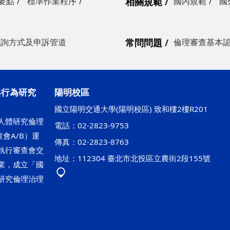
要點
標準作業程序
相關規範
國內規範
國
諮詢方式及申訴管道
常問問題
倫理審查基本
與行為研究
陽明校區
國立陽明交通大學(陽明校區) 致和樓2樓R201
人體研究倫理
電話：02-2823-9753
會A/B）運
傳真：02-2823-8763
執行審查會交
地址：112304 臺北市北投區立農街2段155號
業，成立「國
研究倫理治理